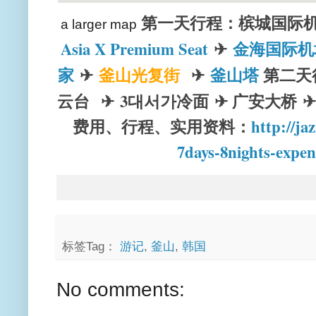
第一天行程：槟城国际
a larger map
Asia X Premium Seat
✈
金海国际机
家
✈
釜山光复街
✈
釜山塔
第二天
云台
✈
3대서가冷面
✈ 广安大桥
费用、行程、实用资料：
http://ja
7days-8nights-expen
标签Tag：
游记
,
釜山
,
韩国
No comments: